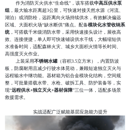
作为消防灭火供水“生命线”，该车搭载
中
高压供水泵
组
，最大输水距离超3公里，可快速对接天然水源（河流、
湖泊）或消防栓，远距离向火场持续供水，有效解决偏远
区域、大面积火场“缺水断供”痛点。配备
模块化水管收纳系
统
，可搭载千米级消防水带，采用快速接头设计，展收高
效、连接便捷，单人即可快速铺设供水干线，大幅缩短供
水准备时间，适配森林火灾、城乡大面积火情等长时间、
高强度灭火作业。
上装采用
不锈钢水罐
（容积
3.5立方米），内置防波
板，防腐耐用且减少行驶水体晃动，兼顾短途独立灭火与
远程输水中继功能。器材箱为铝合金模块化结构，空间规
整，可批量搭载水带、水枪、破拆工具、防护装备等，实
现“
远程供水
+独立灭火+器材保障
”三位一体，适配多场景
救援需求。
实战适配广泛赋能基层应急能力提升