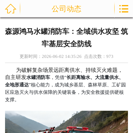



公司动态
首页
通信指挥车
森源鸿马水罐消防车：全域供水攻坚 筑
产品中心
牢基层安全防线
成功案例
更新时间：2026-06-02 14:35:26 点击次数：
973
为破解复杂场景远距离供水、持续灭火难题，
资讯中心
自主研发
水罐消防车
，凭借“
长距离输水、大流量供水、
全地形通达
”核心能力，成为城乡基层、森林草原、工矿园
售后服务
区应急灭火与供水保障的关键装备，为安全救援提供硬核
支撑。
关于我们
联系我们
公司实力