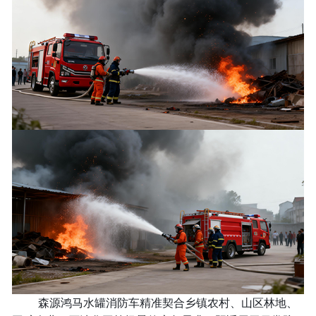
森源鸿马水罐消防车精准契合乡镇农村、山区林地、