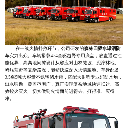
在一线火情扑救环节，公司研发的
森林四驱水罐消防
车
实力出众。车辆搭载4×4全驱越野专用底盘，底盘通过性
能优异，高离地间隙设计从容应对山林陡坡、泥泞林地、
崎岖荒野等复杂路况，能够快速深入火情腹地。车身配备
3.5至5吨大容量不锈钢储水罐，搭配大射程专业消防水炮，
出水强劲、覆盖范围广，真正实现复杂地域快速抵达、高
效控火灭火，切实做到火情面前进得去、打得准、灭得
净。