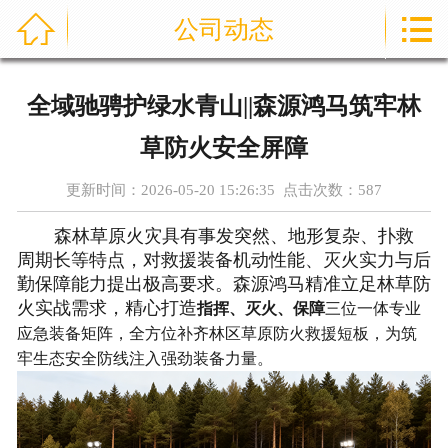



公司动态
首页
通信指挥车
全域驰骋护绿水青山||森源鸿马筑牢林
产品中心
草防火安全屏障
成功案例
更新时间：2026-05-20 15:26:35 点击次数：
587
森林草原火灾具有事发突然、地形复杂、扑救
资讯中心
周期长等特点，对救援装备机动性能、灭火实力与后
勤保障能力提出极高要求。森源鸿马精准立足林草防
售后服务
火实战需求，精心打造
指挥、灭火、保障
三位一体专业
应急装备矩阵，全方位补齐林区草原防火救援短板，为筑
关于我们
牢生态安全防线注入强劲装备力量。
联系我们
公司实力