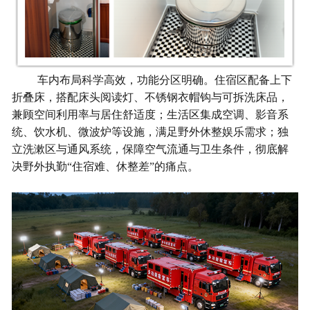
车内布局科学高效，功能分区明确。住宿区配备上下
折叠床，搭配床头阅读灯、不锈钢衣帽钩与可拆洗床品，
兼顾空间利用率与居住舒适度；生活区集成空调、影音系
统、饮水机、微波炉等设施，满足野外休整娱乐需求；独
立洗漱区与通风系统，保障空气流通与卫生条件，彻底解
决野外执勤“住宿难、休整差”的痛点。