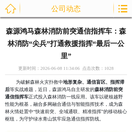



公司动态
首页
通信指挥车
森源鸿马森林消防前突通信指挥车：森
产品中心
林消防“尖兵”打通救援指挥“最后一公
成功案例
里”
更新时间：2026-06-08 11:34:06 点击次数：
1028
资讯中心
为破解森林火灾扑救中
地形复杂、通信盲区、指挥滞
售后服务
后
等实战难题，近日，森源鸿马自主研发的
森林消防
前突
通信指挥车
正式投入森林消防一线应用。该车以硬核越野
关于我们
性能为根基，融合多网融合通信与智能指挥技术，成为森
林火情处置中“快速前突、全域通联、精准指挥”的移动核心
联系我们
枢纽，为守护绿水青山筑牢应急通信指挥防线。
公司实力