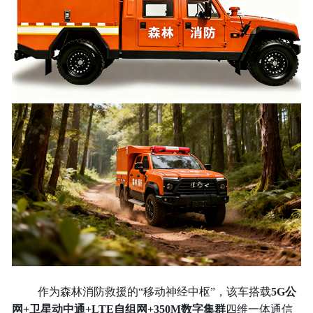
作为森林消防救援的“移动神经中枢”，该车搭载
5G公
网+卫星动中通+LTE自组网+350M数字集群
四维一体通信