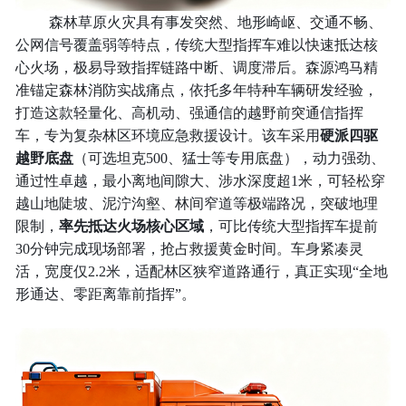
森林草原火灾具有事发突然、地形崎岖、交通不畅、
公网信号覆盖弱等特点，传统大型指挥车难以快速抵达核
心火场，极易导致指挥链路中断、调度滞后。森源鸿马精
准锚定森林消防实战痛点，依托多年特种车辆研发经验，
打造这款轻量化、高机动、强通信的越野前突通信指挥
车，专为复杂林区环境应急救援设计。该车采用
硬派四驱
越野底盘
（可选坦克500、猛士等专用底盘），动力强劲、
通过性卓越，最小离地间隙大、涉水深度超1米，可轻松穿
越山地陡坡、泥泞沟壑、林间窄道等极端路况，突破地理
限制，
率先抵达火场核心区域
，可比传统大型指挥车提前
30分钟完成现场部署，抢占救援黄金时间。车身紧凑灵
活，宽度仅2.2米，适配林区狭窄道路通行，真正实现“全地
形通达、零距离靠前指挥”。