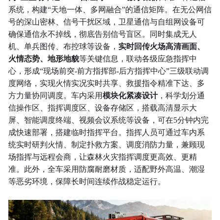
系统，构建“天地一体、多网融合”的通信矩阵。在无公网信
号的深山密林、信号干扰区域，卫星通信与自组网设备可
确保通信永不掉线，彻底告别信号盲区。同时集成无人
机、单兵图传、布控球等设备，
实时回传火场高清画面、
火情态势、地形地貌
等关键信息，联动各级应急指挥中
心，形成“现场前突-前方指挥部-后方指挥中心”三级联动调
度网络，实现火情实况实时共享、救援指令精准下达、多
方力量协同调度。车内采用
模块化紧凑设计
，科学划分通
信操作区、指挥调度区、设备存储区，搭载高清显示大
屏、智能调度终端、视频会议系统等设备，可在5分钟内完
成快速部署，搭建临时指挥平台。指挥人员可通过车内系
统实时研判火情、制定扑救方案、调度消防力量，兼顾现
场指挥与远程会商，让森林火灾指挥调度更高效、更精
准。此外，全车采用防腐耐磨材质，适配野外高温、潮湿
等恶劣环境，保障长时间连续作战稳定运行。