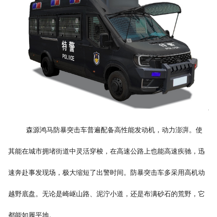
森源鸿马防暴突击车普遍配备高性能发动机，动力澎湃。使
其能在城市拥堵街道中灵活穿梭，在高速公路上也能高速疾驰，迅
速奔赴事发现场，极大缩短了出警时间。防暴突击车多采用高机动
越野底盘。无论是崎岖山路、泥泞小道，还是布满砂石的荒野，它
都能如履平地。