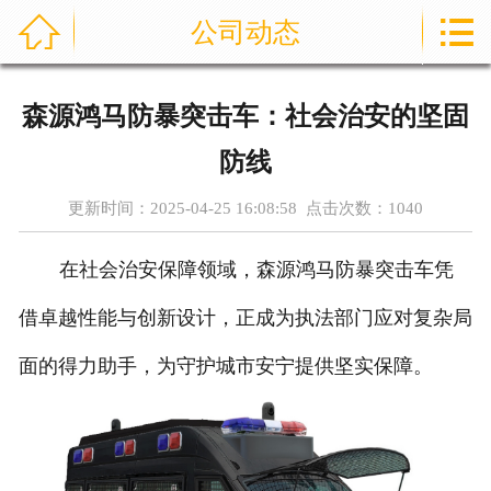



公司动态
首页
通信指挥车
森源鸿马防暴突击车：社会治安的坚固
产品中心
防线
成功案例
更新时间：2025-04-25 16:08:58 点击次数：
1040
资讯中心
在社会治安保障领域，森源鸿马防暴突击车凭
售后服务
借卓越性能与创新设计，正成为执法部门应对复杂局
面的得力助手，为守护城市安宁提供坚实保障。
关于我们
联系我们
公司实力